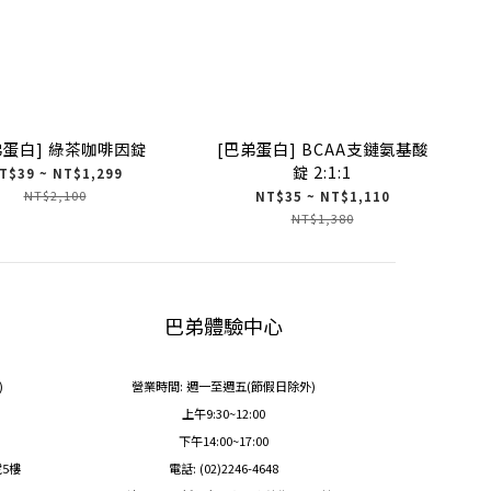
弟蛋白] 綠茶咖啡因錠
[巴弟蛋白] BCAA支鏈氨基酸
錠 2:1:1
T$39 ~ NT$1,299
NT$2,100
NT$35 ~ NT$1,110
NT$1,380
巴弟體驗中心
)
營業時間: 週一至週五(節假日除外)
上午9:30~12:00
下午14:00~17:00
號5樓
電話: (02)2246-4648