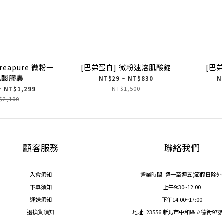
reapure 微粉一
[巴弟蛋白] 微粉速溶肌酸錠
[巴
肌酸膠囊
NT$29 ~ NT$830
N
NT$1,500
~ NT$1,299
$2,100
顧客服務
聯絡我們
入會須知
營業時間: 週一至週五(節假日除外
下單須知
上午9:30~12:00
運送須知
下午14:00~17:00
退換貨須知
地址: 23556 新北市中和區立德街97