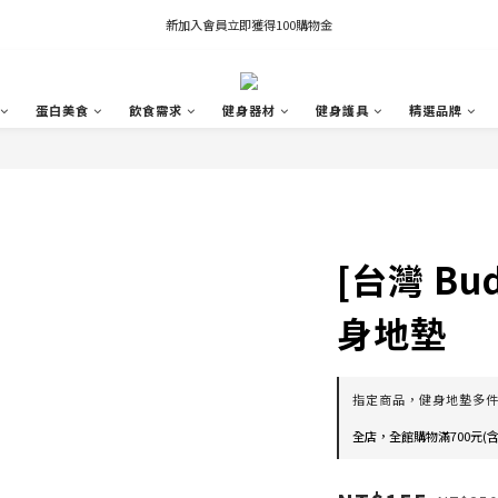
新加入會員立即獲得100購物金
凡推薦新客加入會員，推薦人享有獎勵購物金80元；新客享有新客購物金50元。
凡推薦新客加入會員，推薦人享有獎勵購物金80元；新客享有新客購物金50元。
蛋白美食
飲食需求
健身器材
健身護具
精選品牌
[台灣 Bud
身地墊
指定商品，健身地墊多
全店，全館購物滿700元(