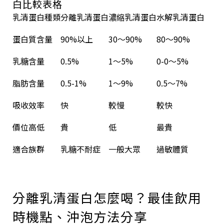
白比較表格
乳清蛋白種類
分離乳清蛋白
濃縮乳清蛋白
水解乳清蛋白
蛋白質含量
90%以上
30～90%
80～90%
乳糖含量
0.5%
1～5%
0-0～5%
脂肪含量
0.5-1%
1～9%
0.5～7%
吸收效率
快
較慢
較快
價位高低
貴
低
最貴
適合族群
乳糖不耐症
一般大眾
過敏體質
分離乳清蛋白怎麼喝？最佳飲用
時機點、沖泡方法分享