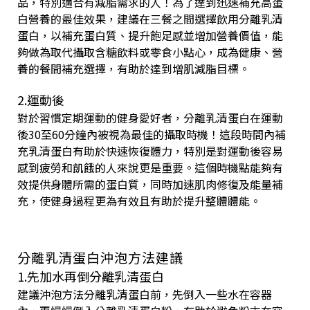
品，特別適合有減脂需求的人！為了達到迅速補充高蛋
白營養的最佳效果，建議在三餐之間選擇飲用分離乳清
蛋白，以補充蛋白質、提升飽足感並增加營養價值，能
夠做為取代攝取含糖飲料或零食小點心，成為健康、營
養的餐間補充選擇，有助於達到增肌減脂目標。
2.運動後
對於習慣定期運動的健身愛好者，分離乳清蛋白在運動
後30至60分鐘內被視為最佳的攝取時機！這段時間內補
充乳清蛋白有助於快速恢復體力，特別是對運動後容易
感到疲勞和飢餓的人來說更是重要。這個時機點能夠有
效提供身體所需的蛋白質，同時加速肌肉修復及能量補
充，使健身過程更為有效且有助於提升整體體能。
分離乳清蛋白沖泡方法建議
1.先加水再倒分離乳清蛋白
建議沖泡方法分離乳清蛋白前，先倒入一些水在容器