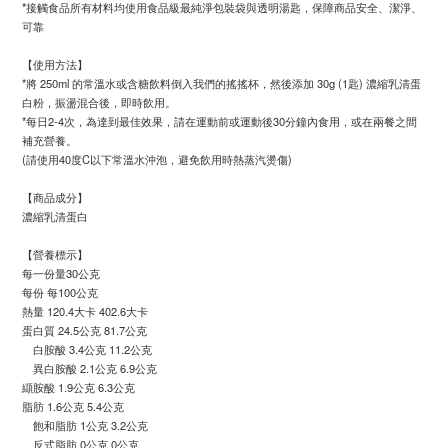
*接觸食品所有材料均使用食品級最純淨包裝袋與透明湯匙，保障商品安全、潔淨、
可靠
【使用方法】
*將 250ml 的常溫水或含糖飲料倒入我們的搖搖杯，然後添加 30g (1匙) 濃縮乳清蛋
白粉，振盪混合後，即時飲用。
*每日2-4次，為達到最佳效果，請在運動前或運動後30分鐘內食用，或在兩餐之間
補充營養。
(請使用40度C以下常溫水沖泡，避免飲用時熱蒸汽燙傷)
【商品成分】
濃縮乳清蛋白
【營養標示】
每一份量30公克
每份 每100公克
熱量 120.4大卡 402.6大卡
蛋白質 24.5公克 81.7公克
白胺酸 3.4公克 11.2公克
異白胺酸 2.1公克 6.9公克
纈胺酸 1.9公克 6.3公克
脂肪 1.6公克 5.4公克
飽和脂肪 1公克 3.2公克
反式脂肪 0公克 0公克