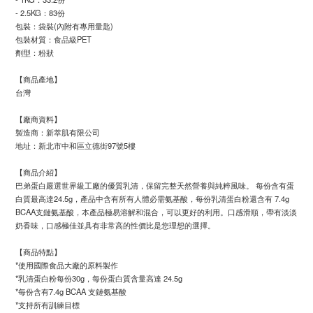
- 2.5KG：83份
包裝：袋裝(內附有專用量匙)
包裝材質：食品級PET
劑型：粉狀
【商品產地】
台灣
【廠商資料】
製造商：新萃肌有限公司
地址：新北市中和區立德街97號5樓
【商品介紹】
巴弟蛋白嚴選世界級工廠的優質乳清，保留完整天然營養與純粹風味。 每份含有蛋
白質最高達24.5g，產品中含有所有人體必需氨基酸，每份乳清蛋白粉還含有 7.4g
BCAA支鏈氨基酸，本產品極易溶解和混合，可以更好的利用。口感滑順，帶有淡淡
奶香味，口感極佳並具有非常高的性價比是您理想的選​​擇。
【商品特點】
*使用國際食品大廠的原料製作
*乳清蛋白粉每份30g，每份蛋白質含量高達 24.5g
*每份含有7.4g BCAA 支鏈氨基酸
*支持所有訓練目標