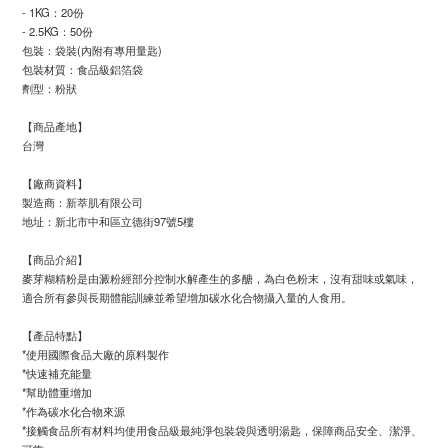
- 1KG：20份
- 2.5KG：50份
包裝：袋裝(內附有專用量匙)
包裝材質：食品級鋁箔袋
劑型：粉狀
【商品產地】
台灣
【廠商資料】
製造商：新萃肌有限公司
地址：新北市中和區立德街97號5樓
【商品介紹】
麥芽糊精粉是由澱粉經部分控制水解產生的多醣，為白色粉末，沒有甜味或氣味，
適合所有參與長期體能訓練並希望增加碳水化合物攝入量的人食用。
【產品特點】
*使用國際食品大廠的原料製作
*快速補充能量
*幫助體重增加
*作為碳水化合物來源
*接觸食品所有材料均使用食品級最純淨包裝袋與透明湯匙，保障商品安全、潔淨、