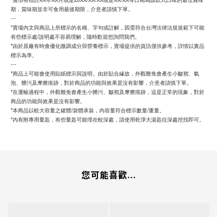
期，賞味期並非可食用最後期限，介意者請慎下單。
---
*賣場內文與商品上所標示的名稱、字句或註解，因需符合台灣法律法規規範下可能
有些標示處/說明處不容易理解，隨時歡迎您詢問我們。
*由於原廠有時會優化微調成分與營養標示，賣場提供的資訊僅供參考，詳情以實品
標示為準。
---
*商品上可能會使用貼紙標示與說明。由於貼合緣故，外觀難免會產生小皺褶、氣
泡、髒污及摩擦痕跡，對於商品的功能與效果是沒有影響，介意者請慎下單。
*在運輸過程中，外觀難免會產生小髒污、皺褶及摩擦痕跡，這是正常的現象，對於
商品的功能與效果是沒有影響。
*本商品以較大容量之罐體/袋體承裝，內容量符合標示數量/重量。
*內有附專用量匙，有些量匙可能埋在較深處，請使用乾淨大湯匙往深處挖找即可。
您可能喜歡...