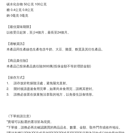
碳水化合物 50公克 100公克
糖 0.4公克 0.8公克
鈉 0毫克 0毫克
【最佳賞味期限】
以收受日起算，至少4個月，最長至24個月。
【過敏資訊】
本產品同生產線也生產包含牛奶、大豆、雞蛋、麩質及其衍生產品。
【商品責任險】
本產品已投保產品責任險3000萬(投保金額不等於理賠金額)
【保存方式】
1.
請存放於乾燥陰涼處，避免陽光直射。
2.
開封後請盡速食用完畢，如果尚未食用完，請將其密封。
3.
請務必放置在孩童無法拿取的地方，以免發生誤食情形。
《下單前請注意》
*賣場可以點選的選項皆為現貨。
*下單後，請務必再次確認購買的商品品名、數量、金額、取件門市或收件地址。
*選項有標註XX年XX月或是20XX/XX/XX或是XX/XX等日期為該款式口味的最佳賞味