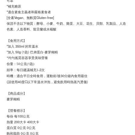
可靠
*補充糖原
*適合素食主義者和嚴格素食者
[全素Vegan、無麩質Gluten-free]
保證不含以下物質：酵母、小麥、牛奶、雞蛋、大豆、花生、貝類、乳製品、人造
色素、人造香料、龍舌蘭或水楊酸
【食用方式】
*加入 350ml 的常溫水
*加入 50g (1匙) 巴弟蛋白-麥芽糊精
*
均勻搖晃容器享受美味營養
1
份量：50
公克(
匙)
2
頻率：每日建議補充1-
次
/
30
時機：適合平日全時食用，運動前
後
分鐘內食用最佳
(請使用40度C以下常溫水沖泡，避免飲用時熱蒸汽燙傷)
【商品成分】
麥芽糊精
【營養標示】
每份 每100公克
熱量 200大卡 400大卡
蛋白質 0公克 0公克
飽和脂肪 0公克 0公克