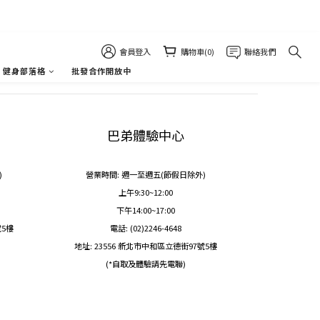
會員登入
購物車(0)
聯絡我們
健身部落格
批發合作開放中
巴弟體驗中心
)
營業時間: 週一至週五(節假日除外)
上午9:30~12:00
下午14:00~17:00
號5樓
電話: (02)2246-4648
地址: 23556 新北市中和區立德街97號5樓
(*自取及體驗請先電聯)