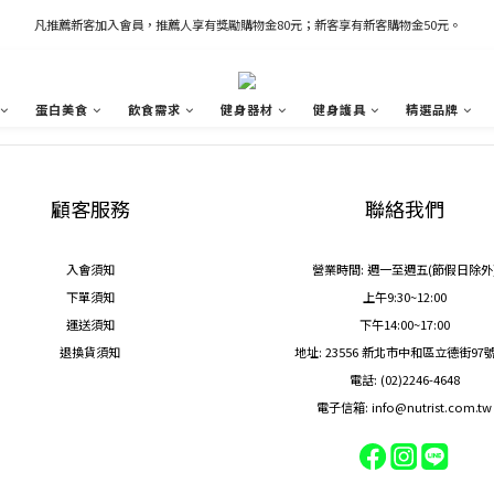
凡推薦新客加入會員，推薦人享有獎勵購物金80元；新客享有新客購物金50元。
凡推薦新客加入會員，推薦人享有獎勵購物金80元；新客享有新客購物金50元。
新加入會員立即獲得100購物金
蛋白美食
飲食需求
健身器材
健身護具
精選品牌
凡推薦新客加入會員，推薦人享有獎勵購物金80元；新客享有新客購物金50元。
顧客服務
聯絡我們
入會須知
營業時間: 週一至週五(節假日除外
下單須知
上午9:30~12:00
運送須知
下午14:00~17:00
退換貨須知
地址: 23556 新北市中和區立德街97
電話: (02)2246-4648
電子信箱: info@nutrist.com.tw